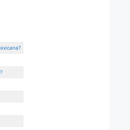
Mexicana?
a?