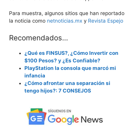
Para muestra, algunos sitios que han reportado
la noticia como
netnoticias.mx
y
Revista Espejo
Recomendados…
¿Qué es FINSUS?, ¿Cómo Invertir con
$100 Pesos? y ¿Es Confiable?
PlayStation la consola que marcó mi
infancia
¿Cómo afrontar una separación si
tengo hijos?: 7 CONSEJOS