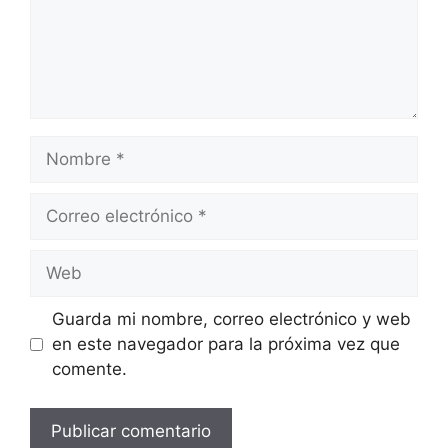
Nombre
Correo
electrónico
Web
Guarda mi nombre, correo electrónico y web
en este navegador para la próxima vez que
comente.