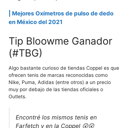
| Mejores Oxímetros de pulso de dedo
en México del 2021
Tip Bloowme Ganador
(#TBG)
Algo bastante curioso de tiendas Coppel es que
ofrecen tenis de marcas reconocidas como
Nike, Puma, Adidas (entre otros) a un precio
muy por debajo de las tiendas oficiales o
Outlets.
Encontré los mismos tenis en
Farfetch y en la Coppel 😮😮