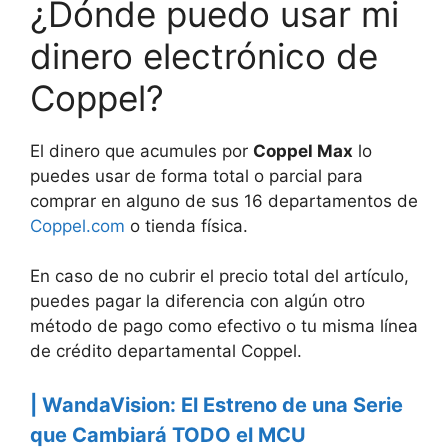
¿Dónde puedo usar mi
dinero electrónico de
Coppel?
El dinero que acumules por
Coppel Max
lo
puedes usar de forma total o parcial para
comprar en alguno de sus 16 departamentos de
Coppel.com
o tienda física.
En caso de no cubrir el precio total del artículo,
puedes pagar la diferencia con algún otro
método de pago como efectivo o tu misma línea
de crédito departamental Coppel.
| WandaVision: El Estreno de una Serie
que Cambiará TODO el MCU