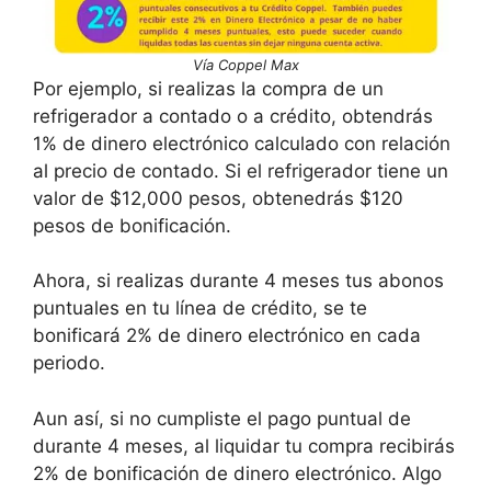
Vía Coppel Max
Por ejemplo, si realizas la compra de un
refrigerador a contado o a crédito, obtendrás
1% de dinero electrónico calculado con relación
al precio de contado. Si el refrigerador tiene un
valor de $12,000 pesos, obtenedrás $120
pesos de bonificación.
Ahora, si realizas durante 4 meses tus abonos
puntuales en tu línea de crédito, se te
bonificará 2% de dinero electrónico en cada
periodo.
Aun así, si no cumpliste el pago puntual de
durante 4 meses, al liquidar tu compra recibirás
2% de bonificación de dinero electrónico. Algo