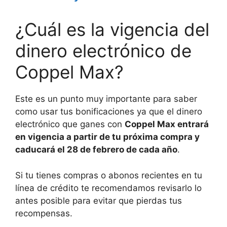
¿Cuál es la vigencia del
dinero electrónico de
Coppel Max?
Este es un punto muy importante para saber
como usar tus bonificaciones ya que el dinero
electrónico que ganes con
Coppel Max entrará
en vigencia a partir de tu próxima compra y
caducará el 28 de febrero de cada año
.
Si tu tienes compras o abonos recientes en tu
línea de crédito te recomendamos revisarlo lo
antes posible para evitar que pierdas tus
recompensas.