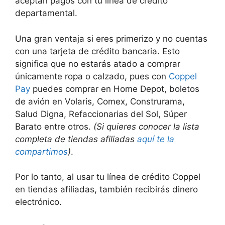
aceptan pagos con tu línea de crédito
departamental.
Una gran ventaja si eres primerizo y no cuentas
con una tarjeta de crédito bancaria. Esto
significa que no estarás atado a comprar
únicamente ropa o calzado, pues con
Coppel
Pay
puedes comprar en Home Depot, boletos
de avión en Volaris, Comex, Construrama,
Salud Digna, Refaccionarias del Sol, Súper
Barato entre otros.
(Si quieres conocer la lista
completa de tiendas afiliadas
aquí te la
compartimos
)
.
Por lo tanto, al usar tu línea de crédito Coppel
en tiendas afiliadas, también recibirás dinero
electrónico.