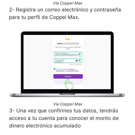
Vía Coppel Max
2- Registra un correo electrónico y contraseña
para tu perfil de Coppel Max.
Vía Coppel Max
3- Una vez que confirmes tus datos, tendrás
acceso a tu cuenta para conocer el monto de
dinero electrónico acumulado