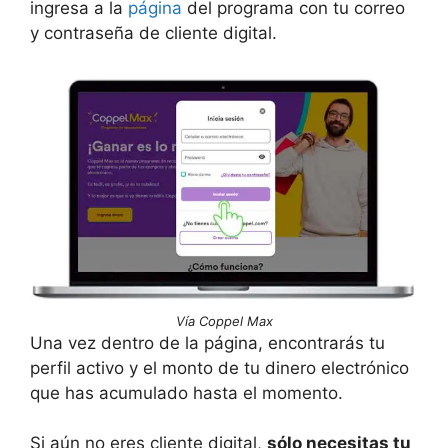
ingresa a la
página
del programa con tu correo
y contraseña de cliente digital.
Vía Coppel Max
Una vez dentro de la página, encontrarás tu
perfil activo y el monto de tu dinero electrónico
que has acumulado hasta el momento.
Si aún no eres cliente digital,
sólo necesitas tu