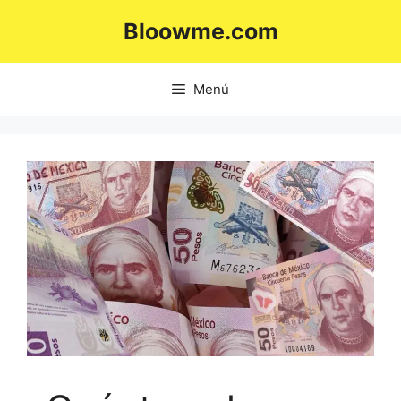
Saltar
Bloowme.com
al
contenido
Menú