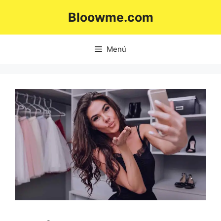
Saltar
Bloowme.com
al
contenido
Menú