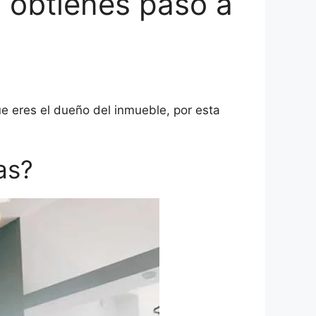
la obtienes paso a
e eres el dueño del inmueble, por esta
as?