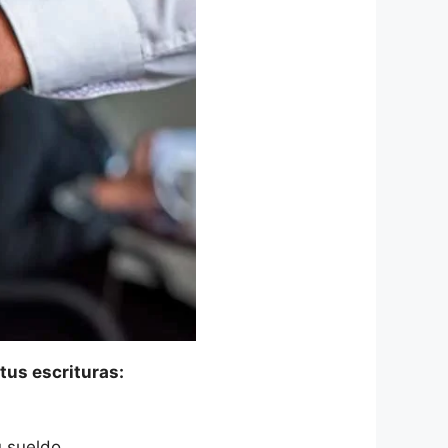
 tus escrituras:
u sueldo.