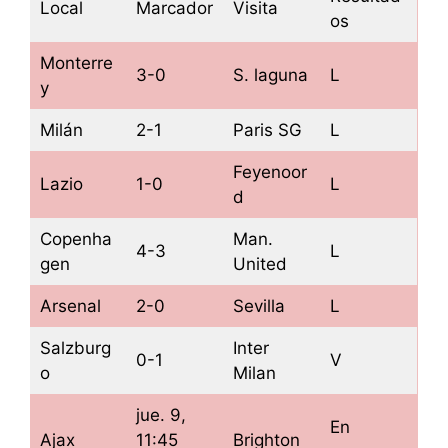
Local
Marcador
Visita
os
Monterre
3-0
S. laguna
L
y
Milán
2-1
Paris SG
L
Feyenoor
Lazio
1-0
L
d
Copenha
Man.
4-3
L
gen
United
Arsenal
2-0
Sevilla
L
Salzburg
Inter
0-1
V
o
Milan
jue. 9,
En
Ajax
11:45
Brighton