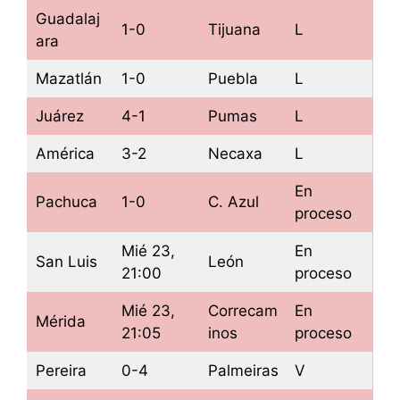
Guadalaj
1-0
Tijuana
L
ara
Mazatlán
1-0
Puebla
L
Juárez
4-1
Pumas
L
América
3-2
Necaxa
L
En
Pachuca
1-0
C. Azul
proceso
Mié 23,
En
San Luis
León
21:00
proceso
Mié 23,
Correcam
En
Mérida
21:05
inos
proceso
Pereira
0-4
Palmeiras
V