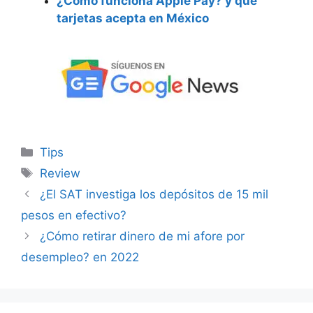
¿Cómo funciona Apple Pay? y qué
tarjetas acepta en México
Categorías
Tips
Etiquetas
Review
¿El SAT investiga los depósitos de 15 mil
pesos en efectivo?
¿Cómo retirar dinero de mi afore por
desempleo? en 2022