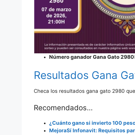
Número ganador Gana Gato 2980
Resultados Gana Ga
Checa los resultados gana gato 2980 que
Recomendados…
¿Cuánto gano si invierto 100 pes
MejoraSí Infonavit: Requisitos para