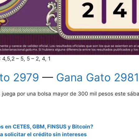
:
4,5,2 – 5, 5 – 2, 4, 1
to 2979
—
Gana Gato 2981
 juega por una bolsa mayor de 300 mil pesos este sáb
os en CETES, GBM, FINSUS y Bitcoin?
 solicitar el crédito sin intereses