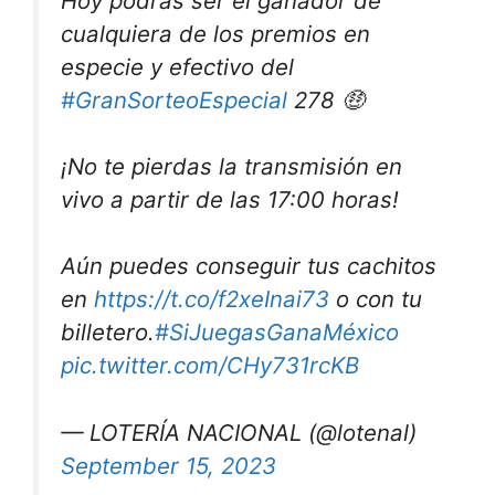
Hoy podrás ser el ganador de
cualquiera de los premios en
especie y efectivo del
#GranSorteoEspecial
278 🤑
¡No te pierdas la transmisión en
vivo a partir de las 17:00 horas!
Aún puedes conseguir tus cachitos
en
https://t.co/f2xeInai73
o con tu
billetero.
#SiJuegasGanaMéxico
pic.twitter.com/CHy731rcKB
— LOTERÍA NACIONAL (@lotenal)
September 15, 2023