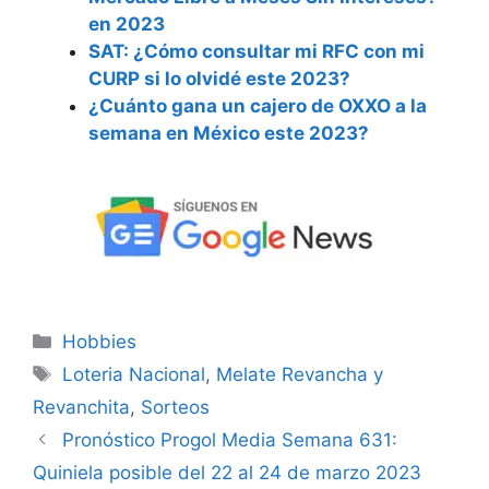
en 2023
SAT: ¿Cómo consultar mi RFC con mi
CURP si lo olvidé este 2023?
¿Cuánto gana un cajero de OXXO a la
semana en México este 2023?
Categorías
Hobbies
Etiquetas
Loteria Nacional
,
Melate Revancha y
Revanchita
,
Sorteos
Pronóstico Progol Media Semana 631:
Quiniela posible del 22 al 24 de marzo 2023