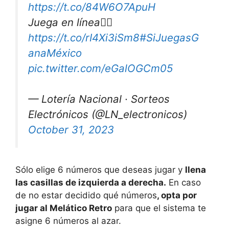
https://t.co/84W6O7ApuH
Juega en línea👉🏽
https://t.co/rI4Xi3iSm8
#SiJuegasG
anaMéxico
pic.twitter.com/eGalOGCm05
— Lotería Nacional · Sorteos
Electrónicos (@LN_electronicos)
October 31, 2023
Sólo elige 6 números que deseas jugar y
llena
las casillas de izquierda a derecha.
En caso
de no estar decidido qué números
, opta por
jugar al Melático Retro
para que el sistema te
asigne 6 números al azar.