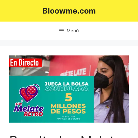
Saltar
Bloowme.com
al
contenido
Menú