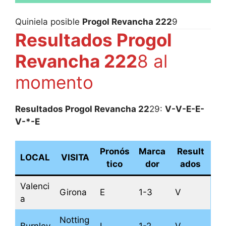
Quiniela posible
Progol Revancha 222
9
Resultados Progol
Revancha 222
8 al
momento
Resultados Progol Revancha 22
29:
V-V-E-E-
V-*-E
Pronós
Marca
Result
LOCAL
VISITA
tico
dor
ados
Valenci
Girona
E
1-3
V
a
Notting