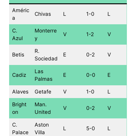
Améric
Chivas
L
1-0
L
a
C.
Monterre
V
1-2
V
Azul
y
R.
Betis
E
0-2
V
Sociedad
Las
Cadiz
E
0-0
E
Palmas
Alaves
Getafe
V
1-0
L
Bright
Man.
V
0-2
V
on
United
C.
Aston
L
5-0
L
Palace
Villa