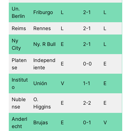
Un.
Friburgo
L
2-1
L
Berlin
Reims
Rennes
L
2-1
L
Ny
Ny. R Bull
E
2-1
L
City
Platen
Independ
E
0-0
E
se
iente
Institut
Unión
V
1-1
E
o
Nuble
O.
E
2-2
E
nse
Higgins
Anderl
Brujas
E
0-1
V
echt