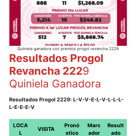
Quiniela ganadora con premios progol revancha 2229
Resultados Progol
Revancha 222
9
Quiniela Ganadora
Resultados Progol 2229:
L-V-V-E-L-V-L-L-L-
L-E-E-E-V
LOCA
Pronó
Marc
Result
VISITA
L
stico
ador
ado