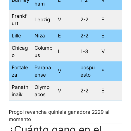
Burnley
L
1-2
V
ham
Frankf
Lepzig
V
2-2
E
urt
Lille
Niza
E
2-2
E
Chicag
Columb
L
1-3
V
o
us
Fortale
Parana
pospu
V
*
za
ense
esto
Panath
Olympi
V
2-2
E
inaik
acos
Progol revancha quiniela ganadora 2229 al
momento
¿Cuánto gano en el