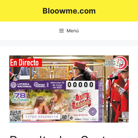
Saltar
Bloowme.com
al
contenido
Menú