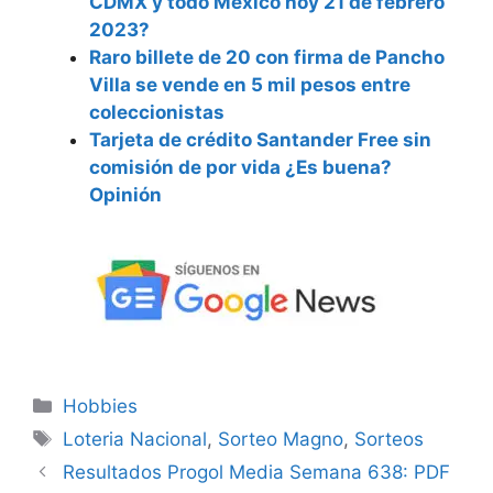
CDMX y todo México hoy 21 de febrero
2023?
Raro billete de 20 con firma de Pancho
Villa se vende en 5 mil pesos entre
coleccionistas
Tarjeta de crédito Santander Free sin
comisión de por vida ¿Es buena?
Opinión
Categorías
Hobbies
Etiquetas
Loteria Nacional
,
Sorteo Magno
,
Sorteos
Resultados Progol Media Semana 638: PDF