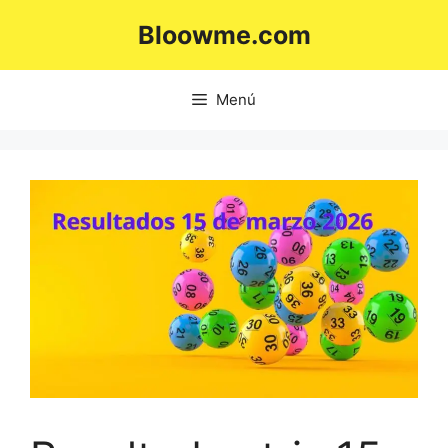
Saltar
Bloowme.com
al
contenido
Menú