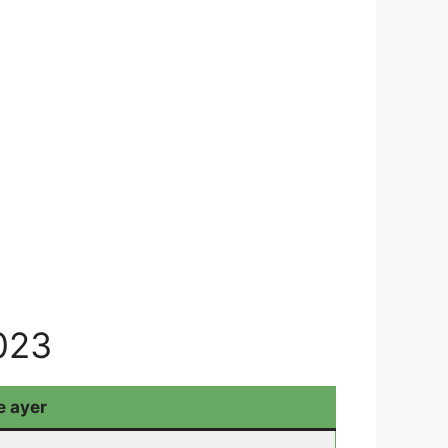
2023
e ayer