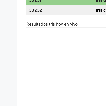
30231
Tris d
30232
Tris 
Resultados tris hoy en vivo