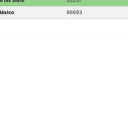
e las siet
e
33251
clásico
96693