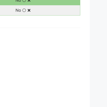
No ⚪️ ❌
No ⚪️ ❌