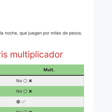
e la noche, que juegan por miles de pesos.
is multiplicador
Mult.
No ⚪️ ❌
No ⚪️ ❌
🟢 ✅