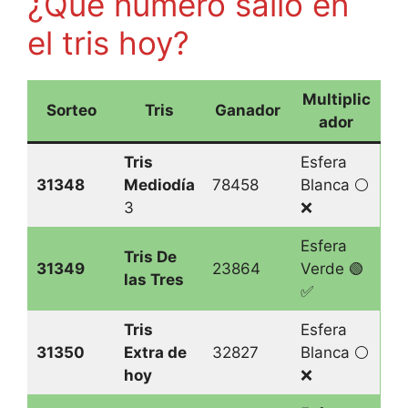
¿Qué número salió en
el tris hoy?
Multiplic
Sorteo
Tris
Ganador
ador
Tris
Esfera
31348
Mediodía
78458
Blanca ⚪️
3
❌
Esfera
Tris De
31349
23864
Verde 🟢
las Tres
✅
Tris
Esfera
31350
Extra de
32827
Blanca ⚪️
hoy
❌