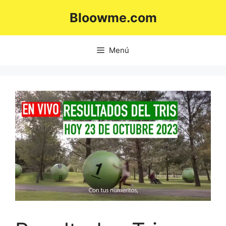
Saltar
Bloowme.com
al
contenido
Menú