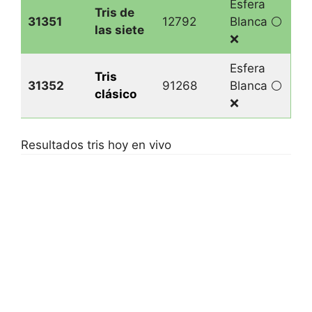
Esfera
Tris de
31351
12792
Blanca ⚪️
las siet
e
❌
Esfera
Tris
31352
91268
Blanca ⚪️
clásico
❌
Resultados tris hoy en vivo