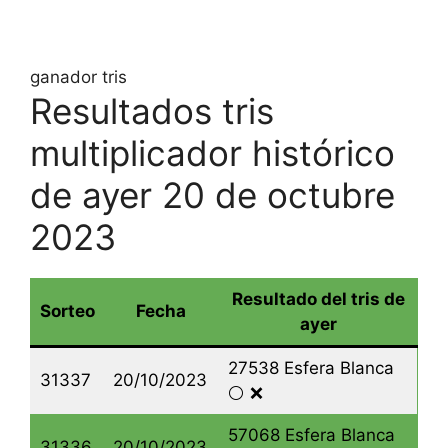
ganador tris
Resultados tris
multiplicador histórico
de ayer 20 de octubre
2023
Resultado del tris de
Sorteo
Fecha
ayer
27538 Esfera Blanca
31337
20/10/2023
⚪️ ❌
57068 Esfera Blanca
31336
20/10/2023