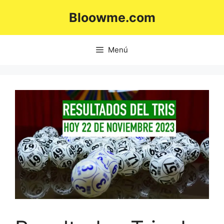
Saltar
Bloowme.com
al
contenido
Menú