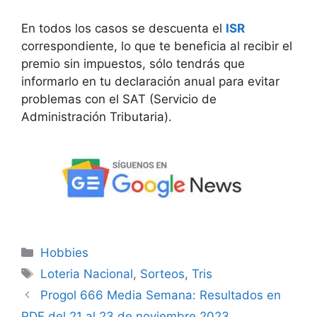
En todos los casos se descuenta el
ISR
correspondiente, lo que te beneficia al recibir el
premio sin impuestos, sólo tendrás que
informarlo en tu declaración anual para evitar
problemas con el SAT (Servicio de
Administración Tributaria).
Categorías
Hobbies
Etiquetas
Loteria Nacional
,
Sorteos
,
Tris
Progol 666 Media Semana: Resultados en
PDF del 21 al 23 de noviembre 2023