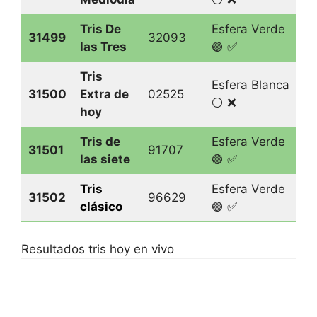
Tris De
Esfera Verde
31499
32093
las Tres
🟢 ✅
Tris
Esfera Blanca
31500
Extra de
02525
⚪️ ❌
hoy
Tris de
Esfera Verde
31501
91707
las siet
e
🟢 ✅
Tris
Esfera Verde
31502
96629
clásico
🟢 ✅
Resultados tris hoy en vivo