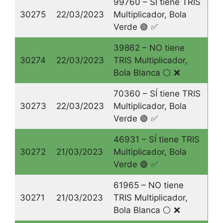
99760 – SÍ tiene TRIS
30275
22/03/2023
Multiplicador, Bola
Verde 🟢 ✅
39862 – NO tiene
30274
22/03/2023
TRIS Multiplicador,
Bola Blanca ⚪️ ❌
70360 – SÍ tiene TRIS
30273
22/03/2023
Multiplicador, Bola
Verde 🟢 ✅
46931 – SÍ tiene TRIS
30272
21/03/2023
Multiplicador, Bola
Verde 🟢 ✅
61965 – NO tiene
30271
21/03/2023
TRIS Multiplicador,
Bola Blanca ⚪️ ❌