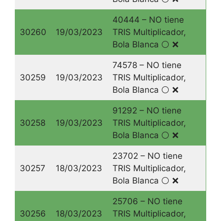
40444 – NO tiene
30260
19/03/2023
TRIS Multiplicador,
Bola Blanca ⚪️ ❌
74578 – NO tiene
30259
19/03/2023
TRIS Multiplicador,
Bola Blanca ⚪️ ❌
91292 – NO tiene
30258
19/03/2023
TRIS Multiplicador,
Bola Blanca ⚪️ ❌
23702 – NO tiene
30257
18/03/2023
TRIS Multiplicador,
Bola Blanca ⚪️ ❌
25706 – NO tiene
30256
18/03/2023
TRIS Multiplicador,