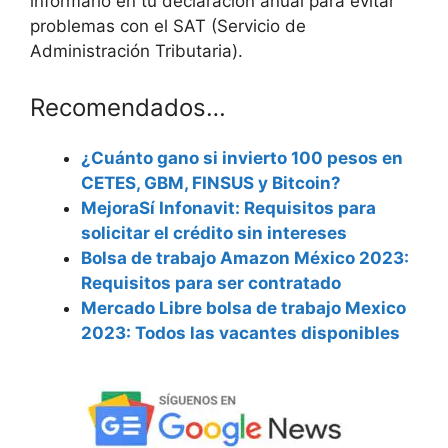
informarlo en tu declaración anual para evitar
problemas con el SAT (Servicio de
Administración Tributaria).
Recomendados…
¿Cuánto gano si invierto 100 pesos en
CETES, GBM, FINSUS y Bitcoin?
MejoraSí Infonavit: Requisitos para
solicitar el crédito sin intereses
Bolsa de trabajo Amazon México 2023:
Requisitos para ser contratado
Mercado Libre bolsa de trabajo Mexico
2023: Todos las vacantes disponibles