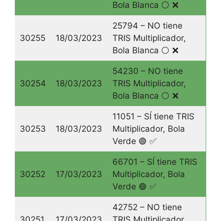
Bola Blanca ⚪️ ❌
25794 – NO tiene
30255
18/03/2023
TRIS Multiplicador,
Bola Blanca ⚪️ ❌
54230 – NO tiene
30254
18/03/2023
TRIS Multiplicador,
Bola Blanca ⚪️ ❌
11051 – SÍ tiene TRIS
30253
18/03/2023
Multiplicador, Bola
Verde 🟢 ✅
66701 – SÍ tiene TRIS
30252
17/03/2023
Multiplicador, Bola
Verde 🟢 ✅
42752 – NO tiene
30251
17/03/2023
TRIS Multiplicador,