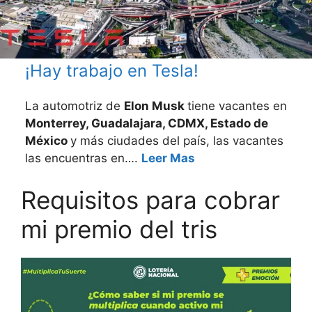
¡Hay trabajo en Tesla!
La automotriz de
Elon Musk
tiene vacantes en
Monterrey, Guadalajara, CDMX, Estado de
México
y más ciudades del país, las vacantes
las encuentras en….
Leer Mas
Requisitos para cobrar
mi premio del tris