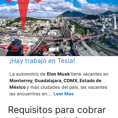
¡Hay trabajo en Tesla!
La automotriz de
Elon Musk
tiene vacantes en
Monterrey, Guadalajara, CDMX, Estado de
México
y más ciudades del país, las vacantes
las encuentras en….
Leer Mas
Requisitos para cobrar