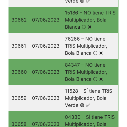
Verde 🟢 ✅
15186 – NO tiene TRIS
30662
07/06/2023
Multiplicador, Bola
Blanca ⚪️ ❌
76266 – NO tiene
30661
07/06/2023
TRIS Multiplicador,
Bola Blanca ⚪️ ❌
84347 – NO tiene
30660
07/06/2023
TRIS Multiplicador,
Bola Blanca ⚪️ ❌
11528 – SÍ tiene TRIS
30659
07/06/2023
Multiplicador, Bola
Verde 🟢 ✅
04330 – SÍ tiene TRIS
30658
07/06/2023
Multiplicador, Bola