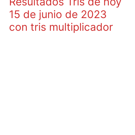
Resultados Tris de hoy
15 de junio de 2023
con tris multiplicador