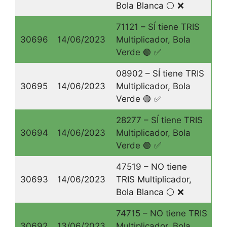
Bola Blanca ⚪️ ❌
71121 – SÍ tiene TRIS
30696
14/06/2023
Multiplicador, Bola
Verde 🟢 ✅
08902 – SÍ tiene TRIS
30695
14/06/2023
Multiplicador, Bola
Verde 🟢 ✅
28277 – SÍ tiene TRIS
30694
14/06/2023
Multiplicador, Bola
Verde 🟢 ✅
47519 – NO tiene
30693
14/06/2023
TRIS Multiplicador,
Bola Blanca ⚪️ ❌
74715 – NO tiene TRIS
30692
13/06/2023
Multiplicador, Bola