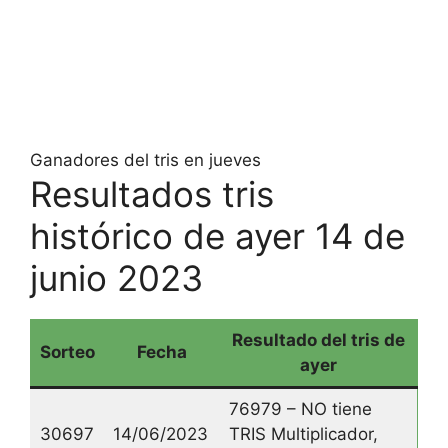
Ganadores del tris en jueves
Resultados tris
histórico de ayer 14 de
junio 2023
Resultado del tris de
Sorteo
Fecha
ayer
76979 – NO tiene
30697
14/06/2023
TRIS Multiplicador,