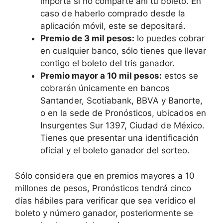
importa si no comparte ahí tu boleto. En
caso de haberlo comprado desde la
aplicación móvil, este se depositará.
Premio de 3 mil pesos:
lo puedes cobrar
en cualquier banco, sólo tienes que llevar
contigo el boleto del tris ganador.
Premio mayor a 10 mil pesos:
estos se
cobrarán únicamente en bancos
Santander, Scotiabank, BBVA y Banorte,
o en la sede de Pronósticos, ubicados en
Insurgentes Sur 1397, Ciudad de México.
Tienes que presentar una identificación
oficial y el boleto ganador del sorteo.
Sólo considera que en premios mayores a 10
millones de pesos, Pronósticos tendrá cinco
días hábiles para verificar que sea verídico el
boleto y número ganador, posteriormente se