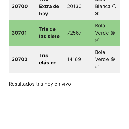
30700
Extra de
20130
Blanca ⚪️
hoy
❌
Bola
Tris de
30701
72567
Verde 🟢
las siet
e
✅
Bola
Tris
30702
14169
Verde 🟢
clásico
✅
Resultados tris hoy en vivo