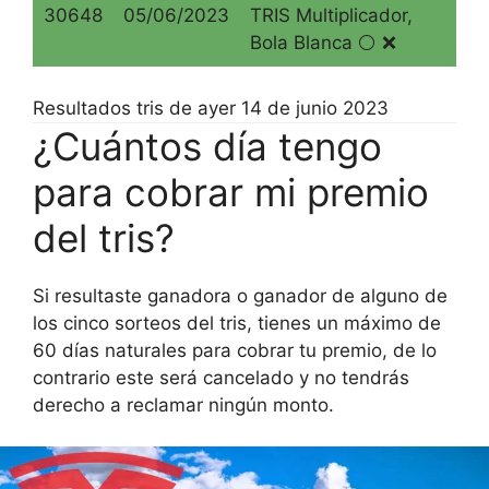
30648
05/06/2023
TRIS Multiplicador,
Bola Blanca ⚪️ ❌
Resultados tris de ayer 14 de junio 2023
¿Cuántos día tengo
para cobrar mi premio
del tris?
Si resultaste ganadora o ganador de alguno de
los cinco sorteos del tris, tienes un máximo de
60 días naturales para cobrar tu premio, de lo
contrario este será cancelado y no tendrás
derecho a reclamar ningún monto.