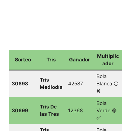
Multiplic
Sorteo
Tris
Ganador
ador
Bola
Tris
30698
42587
Blanca ⚪️
Mediodía
❌
Bola
Tris De
30699
12368
Verde 🟢
las Tres
✅
Tris
Bola