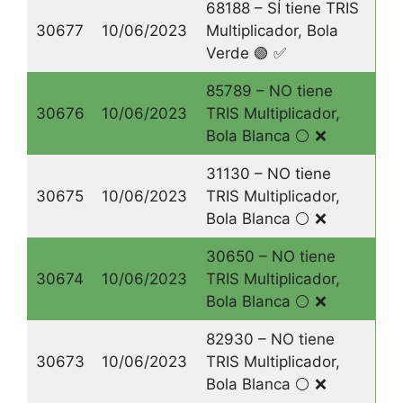
68188 – SÍ tiene TRIS
30677
10/06/2023
Multiplicador, Bola
Verde 🟢 ✅
85789 – NO tiene
30676
10/06/2023
TRIS Multiplicador,
Bola Blanca ⚪️ ❌
31130 – NO tiene
30675
10/06/2023
TRIS Multiplicador,
Bola Blanca ⚪️ ❌
30650 – NO tiene
30674
10/06/2023
TRIS Multiplicador,
Bola Blanca ⚪️ ❌
82930 – NO tiene
30673
10/06/2023
TRIS Multiplicador,
Bola Blanca ⚪️ ❌