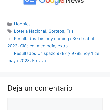
Categorías
Hobbies
Etiquetas
Loteria Nacional
,
Sorteos
,
Tris
Resultados Tris hoy domingo 30 de abril
2023: Clásico, mediodía, extra
Resultados Chispazo 9787 y 9788 hoy 1 de
mayo 2023: En vivo
Deja un comentario
Comentario