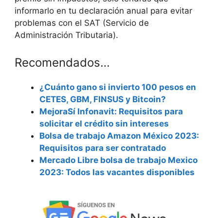
informarlo en tu declaración anual para evitar
problemas con el SAT (Servicio de
Administración Tributaria).
Recomendados…
¿Cuánto gano si invierto 100 pesos en
CETES, GBM, FINSUS y Bitcoin?
MejoraSí Infonavit: Requisitos para
solicitar el crédito sin intereses
Bolsa de trabajo Amazon México 2023:
Requisitos para ser contratado
Mercado Libre bolsa de trabajo Mexico
2023: Todos las vacantes disponibles