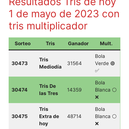
Resultados Tris de hoy
1 de mayo de 2023 con
tris multiplicador
Sorteo
Tris
Ganador
Mult.
Bola
Tris
30473
31564
Verde 🟢
Mediodía
✅
Bola
Tris De
30474
14359
Blanca ⚪️
las Tres
❌
Tris
Bola
30475
Extra de
48714
Blanca ⚪️
hoy
❌