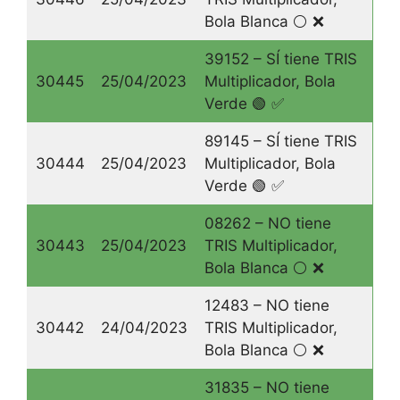
Bola Blanca ⚪️ ❌
39152 – SÍ tiene TRIS
30445
25/04/2023
Multiplicador, Bola
Verde 🟢 ✅
89145 – SÍ tiene TRIS
30444
25/04/2023
Multiplicador, Bola
Verde 🟢 ✅
08262 – NO tiene
30443
25/04/2023
TRIS Multiplicador,
Bola Blanca ⚪️ ❌
12483 – NO tiene
30442
24/04/2023
TRIS Multiplicador,
Bola Blanca ⚪️ ❌
31835 – NO tiene