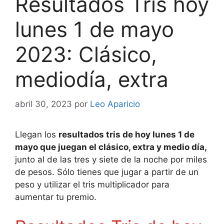
Resultados Tris hoy
lunes 1 de mayo
2023: Clásico,
mediodía, extra
abril 30, 2023
por
Leo Aparicio
Llegan los
resultados tris de hoy lunes 1 de
mayo que juegan el clásico, extra y medio día,
junto al de las tres y siete de la noche por miles
de pesos. Sólo tienes que jugar a partir de un
peso y utilizar el tris multiplicador para
aumentar tu premio.