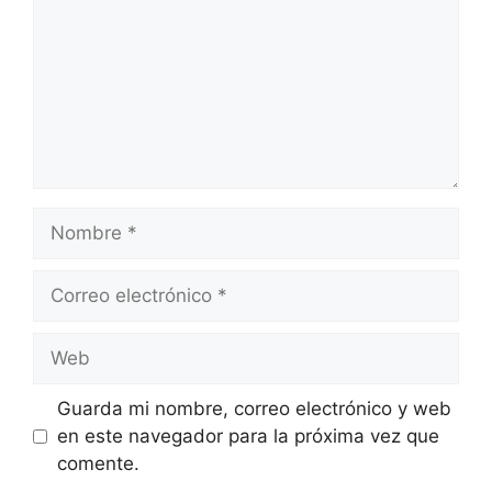
Nombre
Correo
electrónico
Web
Guarda mi nombre, correo electrónico y web
en este navegador para la próxima vez que
comente.