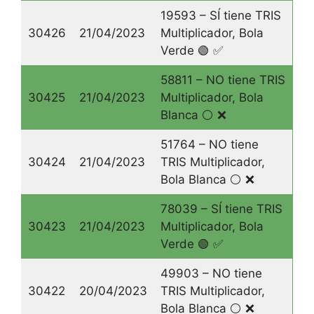
19593 – SÍ tiene TRIS
30426
21/04/2023
Multiplicador, Bola
Verde 🟢 ✅
58811 – NO tiene TRIS
30425
21/04/2023
Multiplicador, Bola
Blanca ⚪️ ❌
51764 – NO tiene
30424
21/04/2023
TRIS Multiplicador,
Bola Blanca ⚪️ ❌
78039 – SÍ tiene TRIS
30423
21/04/2023
Multiplicador, Bola
Verde 🟢 ✅
49903 – NO tiene
30422
20/04/2023
TRIS Multiplicador,
Bola Blanca ⚪️ ❌