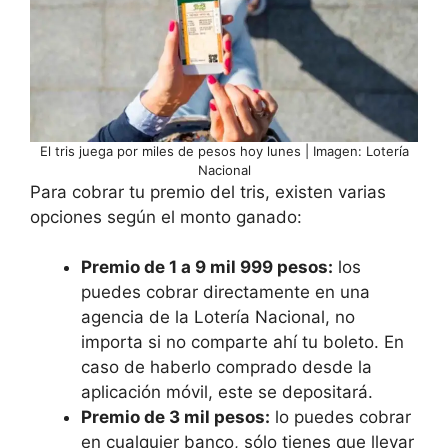
El tris juega por miles de pesos hoy lunes | Imagen: Lotería
Nacional
Para cobrar tu premio del tris, existen varias
opciones según el monto ganado:
Premio de 1 a 9 mil 999 pesos:
los
puedes cobrar directamente en una
agencia de la Lotería Nacional, no
importa si no comparte ahí tu boleto. En
caso de haberlo comprado desde la
aplicación móvil, este se depositará.
Premio de 3 mil pesos:
lo puedes cobrar
en cualquier banco, sólo tienes que llevar