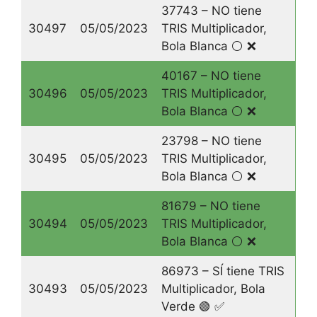
37743 – NO tiene
30497
05/05/2023
TRIS Multiplicador,
Bola Blanca ⚪️ ❌
40167 – NO tiene
30496
05/05/2023
TRIS Multiplicador,
Bola Blanca ⚪️ ❌
23798 – NO tiene
30495
05/05/2023
TRIS Multiplicador,
Bola Blanca ⚪️ ❌
81679 – NO tiene
30494
05/05/2023
TRIS Multiplicador,
Bola Blanca ⚪️ ❌
86973 – SÍ tiene TRIS
30493
05/05/2023
Multiplicador, Bola
Verde 🟢 ✅