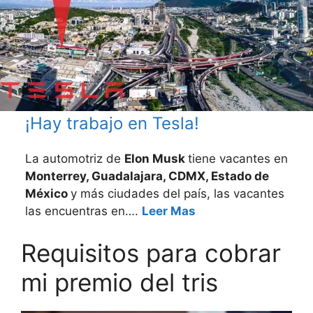
¡Hay trabajo en Tesla!
La automotriz de
Elon Musk
tiene vacantes en
Monterrey, Guadalajara, CDMX, Estado de
México
y más ciudades del país, las vacantes
las encuentras en….
Leer Mas
Requisitos para cobrar
mi premio del tris