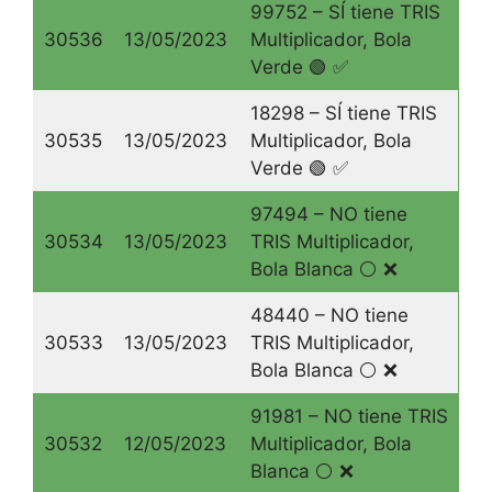
99752 – SÍ tiene TRIS
30536
13/05/2023
Multiplicador, Bola
Verde 🟢 ✅
18298 – SÍ tiene TRIS
30535
13/05/2023
Multiplicador, Bola
Verde 🟢 ✅
97494 – NO tiene
30534
13/05/2023
TRIS Multiplicador,
Bola Blanca ⚪️ ❌
48440 – NO tiene
30533
13/05/2023
TRIS Multiplicador,
Bola Blanca ⚪️ ❌
91981 – NO tiene TRIS
30532
12/05/2023
Multiplicador, Bola
Blanca ⚪️ ❌