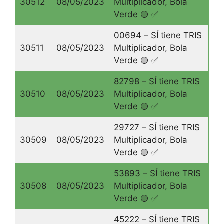
30512
08/05/2023
Multiplicador, Bola
Verde 🟢 ✅
00694 – SÍ tiene TRIS
30511
08/05/2023
Multiplicador, Bola
Verde 🟢 ✅
82798 – SÍ tiene TRIS
30510
08/05/2023
Multiplicador, Bola
Verde 🟢 ✅
29727 – SÍ tiene TRIS
30509
08/05/2023
Multiplicador, Bola
Verde 🟢 ✅
53893 – SÍ tiene TRIS
30508
08/05/2023
Multiplicador, Bola
Verde 🟢 ✅
45222 – SÍ tiene TRIS