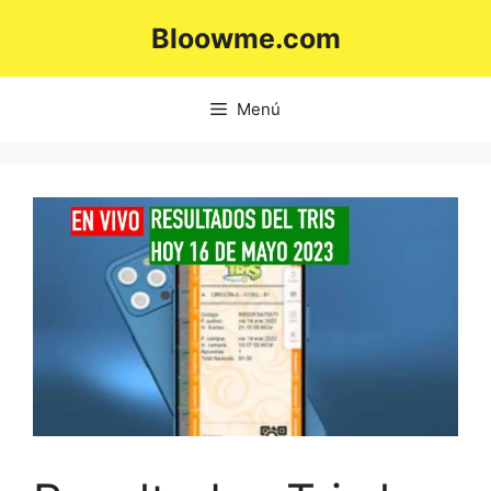
Saltar
Bloowme.com
al
contenido
Menú