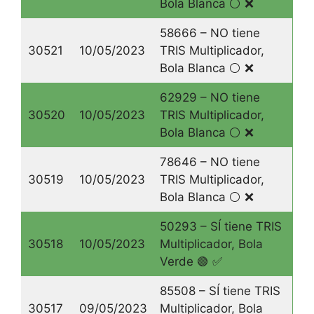
Bola Blanca ⚪️ ❌
58666 – NO tiene
30521
10/05/2023
TRIS Multiplicador,
Bola Blanca ⚪️ ❌
62929 – NO tiene
30520
10/05/2023
TRIS Multiplicador,
Bola Blanca ⚪️ ❌
78646 – NO tiene
30519
10/05/2023
TRIS Multiplicador,
Bola Blanca ⚪️ ❌
50293 – SÍ tiene TRIS
30518
10/05/2023
Multiplicador, Bola
Verde 🟢 ✅
85508 – SÍ tiene TRIS
30517
09/05/2023
Multiplicador, Bola