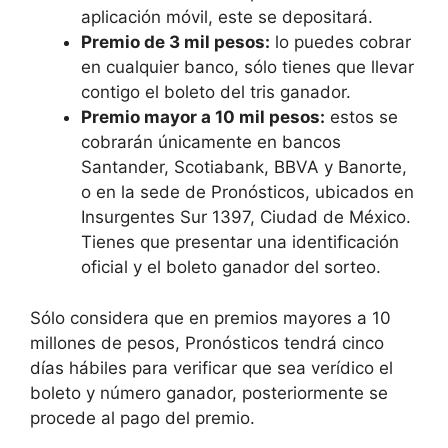
aplicación móvil, este se depositará.
Premio de 3 mil pesos:
lo puedes cobrar
en cualquier banco, sólo tienes que llevar
contigo el boleto del tris ganador.
Premio mayor a 10 mil pesos:
estos se
cobrarán únicamente en bancos
Santander, Scotiabank, BBVA y Banorte,
o en la sede de Pronósticos, ubicados en
Insurgentes Sur 1397, Ciudad de México.
Tienes que presentar una identificación
oficial y el boleto ganador del sorteo.
Sólo considera que en premios mayores a 10
millones de pesos, Pronósticos tendrá cinco
días hábiles para verificar que sea verídico el
boleto y número ganador, posteriormente se
procede al pago del premio.