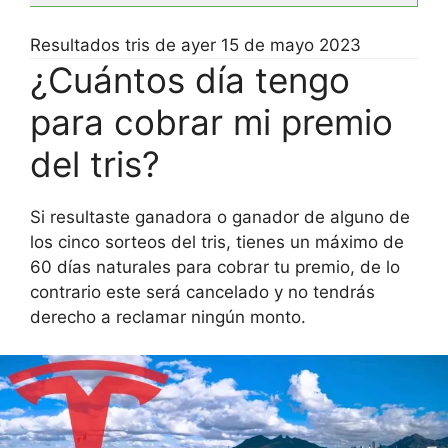
Resultados tris de ayer 15 de mayo 2023
¿Cuántos día tengo
para cobrar mi premio
del tris?
Si resultaste ganadora o ganador de alguno de
los cinco sorteos del tris, tienes un máximo de
60 días naturales para cobrar tu premio, de lo
contrario este será cancelado y no tendrás
derecho a reclamar ningún monto.