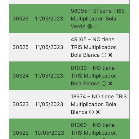
98095 – SÍ tiene TRIS
30526
11/05/2023
Multiplicador, Bola
Verde 🟢 ✅
49165 – NO tiene
30525
11/05/2023
TRIS Multiplicador,
Bola Blanca ⚪️ ❌
01030 – NO tiene
30524
11/05/2023
TRIS Multiplicador,
Bola Blanca ⚪️ ❌
18974 – NO tiene TRIS
30523
11/05/2023
Multiplicador, Bola
Blanca ⚪️ ❌
01360 – NO tiene
30522
10/05/2023
TRIS Multiplicador,