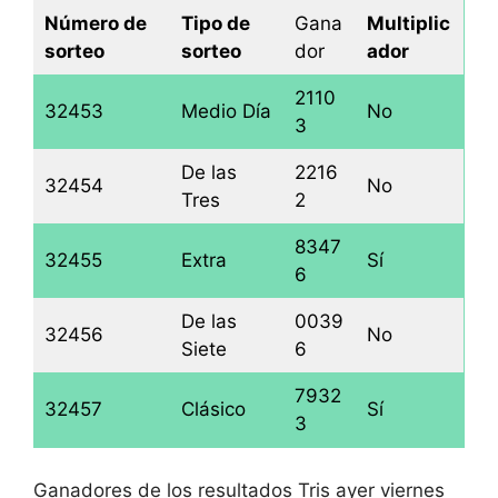
Número de
Tipo de
Gana
Multiplic
sorteo
sorteo
dor
ador
2110
32453
Medio Día
No
3
De las
2216
32454
No
Tres
2
8347
32455
Extra
Sí
6
De las
0039
32456
No
Siete
6
7932
32457
Clásico
Sí
3
Ganadores de los resultados Tris ayer viernes