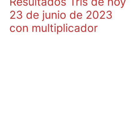
Resultados Tris de hoy
23 de junio de 2023
con multiplicador