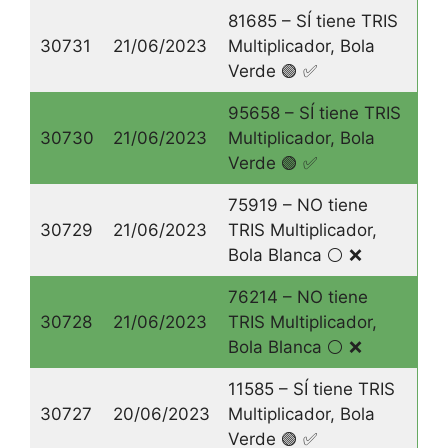
81685 – SÍ tiene TRIS
30731
21/06/2023
Multiplicador, Bola
Verde 🟢 ✅
95658 – SÍ tiene TRIS
30730
21/06/2023
Multiplicador, Bola
Verde 🟢 ✅
75919 – NO tiene
30729
21/06/2023
TRIS Multiplicador,
Bola Blanca ⚪️ ❌
76214 – NO tiene
30728
21/06/2023
TRIS Multiplicador,
Bola Blanca ⚪️ ❌
11585 – SÍ tiene TRIS
30727
20/06/2023
Multiplicador, Bola
Verde 🟢 ✅