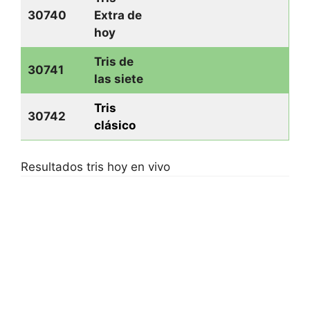
30740
Extra de
hoy
Tris de
30741
las siet
e
Tris
30742
clásico
Resultados tris hoy en vivo