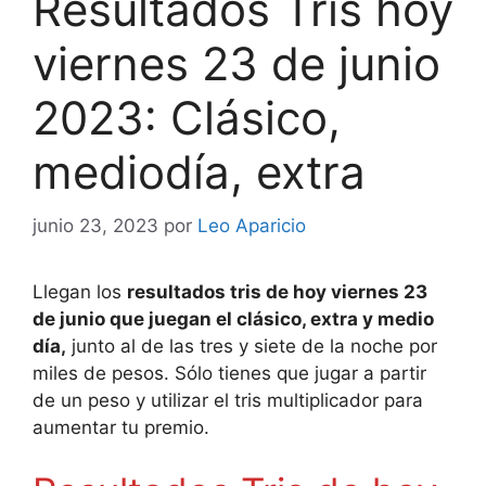
Resultados Tris hoy
viernes 23 de junio
2023: Clásico,
mediodía, extra
junio 23, 2023
por
Leo Aparicio
Llegan los
resultados tris de hoy viernes 23
de junio que juegan el clásico, extra y medio
día,
junto al de las tres y siete de la noche por
miles de pesos. Sólo tienes que jugar a partir
de un peso y utilizar el tris multiplicador para
aumentar tu premio.