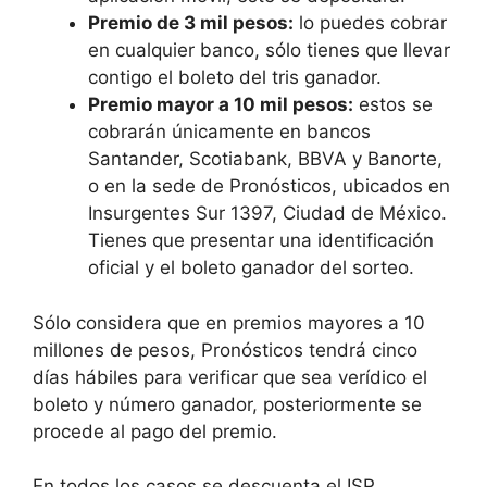
Premio de 3 mil pesos:
lo puedes cobrar
en cualquier banco, sólo tienes que llevar
contigo el boleto del tris ganador.
Premio mayor a 10 mil pesos:
estos se
cobrarán únicamente en bancos
Santander, Scotiabank, BBVA y Banorte,
o en la sede de Pronósticos, ubicados en
Insurgentes Sur 1397, Ciudad de México.
Tienes que presentar una identificación
oficial y el boleto ganador del sorteo.
Sólo considera que en premios mayores a 10
millones de pesos, Pronósticos tendrá cinco
días hábiles para verificar que sea verídico el
boleto y número ganador, posteriormente se
procede al pago del premio.
En todos los casos se descuenta el ISR