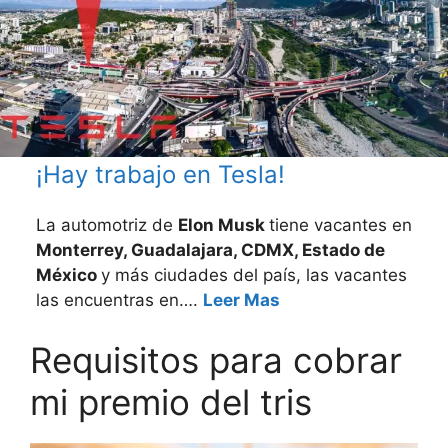
¡Hay trabajo en Tesla!
La automotriz de
Elon Musk
tiene vacantes en
Monterrey, Guadalajara, CDMX, Estado de
México
y más ciudades del país, las vacantes
las encuentras en….
Leer Mas
Requisitos para cobrar
mi premio del tris