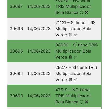
76979 – NO tiene
30697
14/06/2023
TRIS Multiplicador,
Bola Blanca ⚪️ ❌
71121 – SÍ tiene TRIS
30696
14/06/2023
Multiplicador, Bola
Verde 🟢 ✅
08902 – SÍ tiene TRIS
30695
14/06/2023
Multiplicador, Bola
Verde 🟢 ✅
28277 – SÍ tiene TRIS
30694
14/06/2023
Multiplicador, Bola
Verde 🟢 ✅
47519 – NO tiene
30693
14/06/2023
TRIS Multiplicador,
Bola Blanca ⚪️ ❌