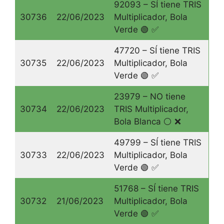
92093 – SÍ tiene TRIS
30736
22/06/2023
Multiplicador, Bola
Verde 🟢 ✅
47720 – SÍ tiene TRIS
30735
22/06/2023
Multiplicador, Bola
Verde 🟢 ✅
23979 – NO tiene
30734
22/06/2023
TRIS Multiplicador,
Bola Blanca ⚪️ ❌
49799 – SÍ tiene TRIS
30733
22/06/2023
Multiplicador, Bola
Verde 🟢 ✅
51768 – SÍ tiene TRIS
30732
21/06/2023
Multiplicador, Bola
Verde 🟢 ✅