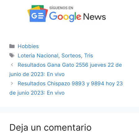
Categorías
Hobbies
Etiquetas
Loteria Nacional
,
Sorteos
,
Tris
Resultados Gana Gato 2556 jueves 22 de
junio de 2023: En vivo
Resultados Chispazo 9893 y 9894 hoy 23
de junio 2023: En vivo
Deja un comentario