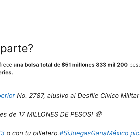
eparte?
frece
una bolsa total de $51 millones 833 mil 200
peso
ries.
erior
No. 2787, alusivo al Desfile Cívico Milit
 es de 17 MILLONES DE PESOS! 🤑
73
o con tu billetero.
#SiJuegasGanaMéxico
pic