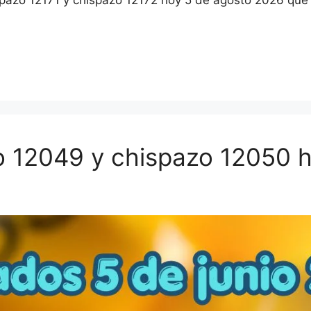
azo 12171 y chispazo 12172 hoy 5 de agosto 2026 que j
 12049 y chispazo 12050 h