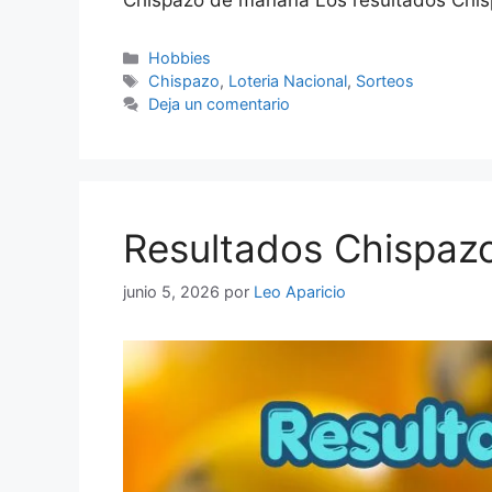
Chispazo de mañana Los resultados Chisp
Categorías
Hobbies
Etiquetas
Chispazo
,
Loteria Nacional
,
Sorteos
Deja un comentario
Resultados Chispazo
junio 5, 2026
por
Leo Aparicio