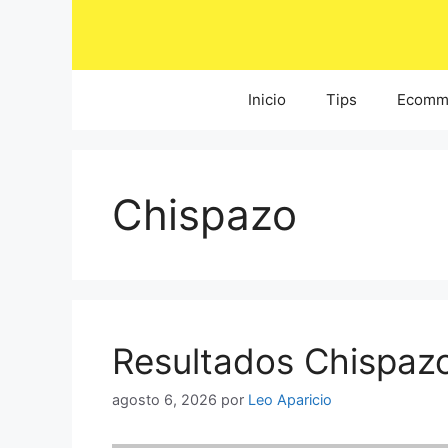
Saltar
al
contenido
Inicio
Tips
Ecomm
Chispazo
Resultados Chispazo
agosto 6, 2026
por
Leo Aparicio