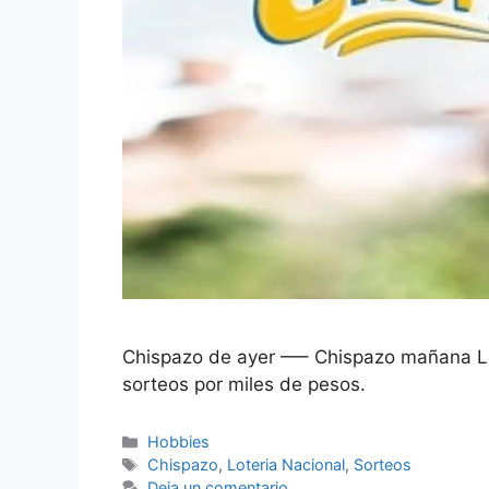
Chispazo de ayer —– Chispazo mañana Lo
sorteos por miles de pesos.
Categorías
Hobbies
Etiquetas
Chispazo
,
Loteria Nacional
,
Sorteos
Deja un comentario