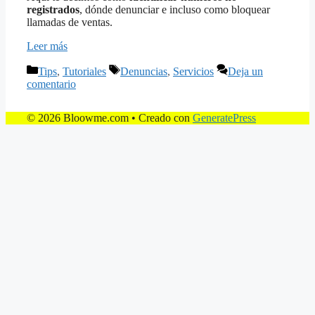
registrados
, dónde denunciar e incluso como bloquear
llamadas de ventas.
Leer más
Categorías
Etiquetas
Tips
,
Tutoriales
Denuncias
,
Servicios
Deja un
comentario
© 2026 Bloowme.com
• Creado con
GeneratePress