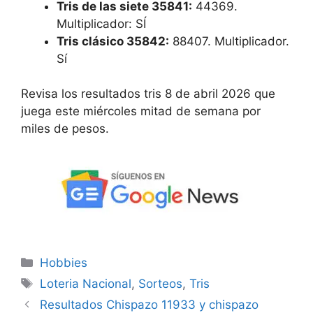
Tris de las siete
35841:
44369.
Multiplicador: SÍ
Tris clásico
35842:
88407. Multiplicador.
Sí
Revisa los resultados tris 8 de abril 2026 que
juega este miércoles mitad de semana por
miles de pesos.
Categorías
Hobbies
Etiquetas
Loteria Nacional
,
Sorteos
,
Tris
Resultados Chispazo 11933 y chispazo