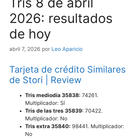
Tris 8 de abril
2026: resultados
de hoy
abril 7, 2026
por
Leo Aparicio
Tarjeta de crédito Similares
de Stori | Review
Tris
mediodía 35838:
74261.
Multiplicador: Sí
Tris de las tres
35839:
70422.
Multiplicador: No
Tris extra
35840:
98441. Multiplicador:
No