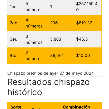
5
$257,159.4
1er.
1
números
0
4
2do.
296
$819.32
números
3
3er.
5,888
$45.31
números
2
4to.
38,461
$10.00
números
Chispazo premios de ayer 27 de mayo 2024
Resultados chispazo
histórico
Sorte
Combinación