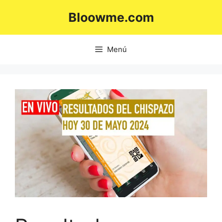
Saltar
Bloowme.com
al
contenido
Menú