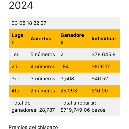
2024
03 05 18 22 27
Luga
Ganadore
Aciertos
Individual
r
s
1er.
5 números
2
$78,645.81
2do.
4 números
184
$806.17
3er.
3 números
3,508
$46.52
4to.
2 números
25,093
$10.00
Total de
Total a repartir:
ganadores: 28,787
$719,749.06 pesos
Premios del chispazo