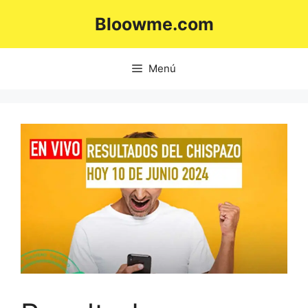
Saltar
Bloowme.com
al
contenido
Menú