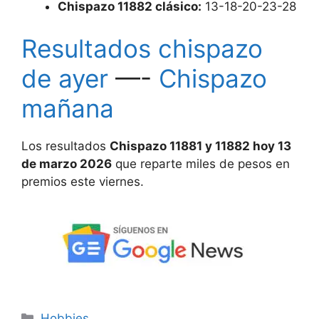
Chispazo
11
882 clásico:
13-18-20-23-28
Resultados chispazo
de ayer
—-
Chispazo
mañana
Los resultados
Chispazo 11881 y 11882 hoy 13
de marzo 2026
que reparte miles de pesos en
premios este viernes.
Categorías
Hobbies