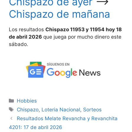
Chispazo de ayer
—>
Chispazo de mañana
Los resultados
Chispazo 11953 y 11954 hoy 18
de abril 2026
que juega por mucho dinero este
sábado.
Categorías
Hobbies
Etiquetas
Chispazo
,
Loteria Nacional
,
Sorteos
Resultados Melate Revancha y Revanchita
4201: 17 de abril 2026