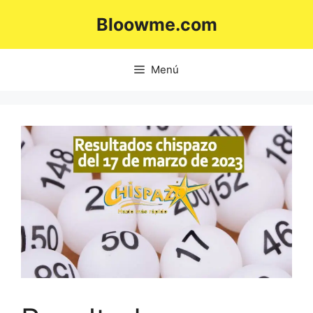
Saltar
Bloowme.com
al
contenido
Menú