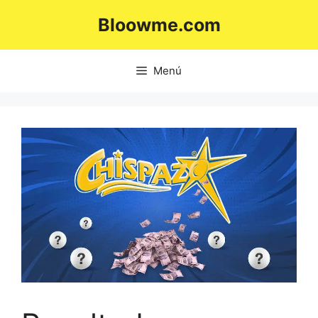
Saltar
Bloowme.com
al
contenido
Menú