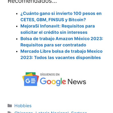
Recomendados…
¿Cuánto gano si invierto 100 pesos en
CETES, GBM, FINSUS y Bitcoin?
MejoraSí Infonavit: Requisitos para
solicitar el crédito sin intereses
Bolsa de trabajo Amazon México 2023:
Requisitos para ser contratado
Mercado Libre bolsa de trabajo Mexico
2023: Todos las vacantes disponibles
Categorías
Hobbies
Etiquetas