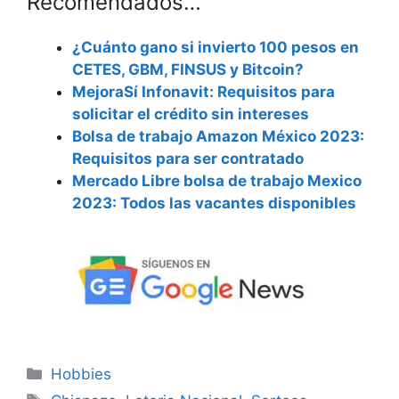
Recomendados…
¿Cuánto gano si invierto 100 pesos en
CETES, GBM, FINSUS y Bitcoin?
MejoraSí Infonavit: Requisitos para
solicitar el crédito sin intereses
Bolsa de trabajo Amazon México 2023:
Requisitos para ser contratado
Mercado Libre bolsa de trabajo Mexico
2023: Todos las vacantes disponibles
Categorías
Hobbies
Etiquetas