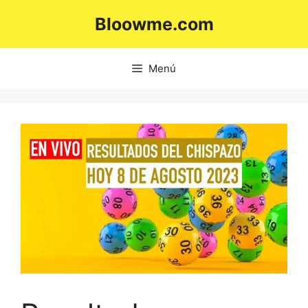
Saltar
Bloowme.com
al
contenido
Menú