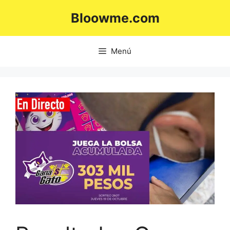
Saltar
Bloowme.com
al
contenido
Menú