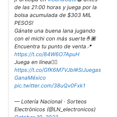
de las 21:00 horas y juega por la
bolsa acumulada de $303 MIL
PESOS!
Gánate una buena lana jugando
con el michi con más suerte🤞🏾
Encuentra tu punto de venta📍
https://t.co/84W6O7ApuH
Juega en línea👉🏽
https://t.co/GfK6M7VJbI
#SiJuegas
GanaMéxico
pic.twitter.com/38uQv0Fxk1
— Lotería Nacional · Sorteos
Electrónicos (@LN_electronicos)