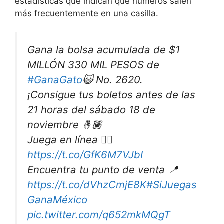
estadísticas que indican qué números salen
más frecuentemente en una casilla.
Gana la bolsa acumulada de $1
MILLÓN 330 MIL PESOS de
#GanaGato
😺 No. 2620.
¡Consigue tus boletos antes de las
21 horas del sábado 18 de
noviembre 🤞🏾
Juega en línea 👉🏽
https://t.co/GfK6M7VJbI
Encuentra tu punto de venta 📍
https://t.co/dVhzCmjE8K
#SiJuegas
GanaMéxico
pic.twitter.com/q652mkMQgT