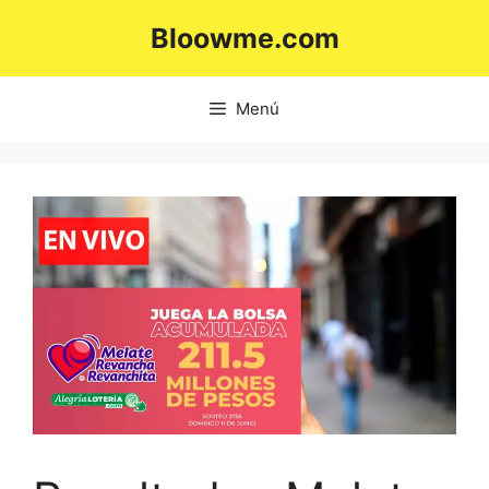
Saltar
Bloowme.com
al
contenido
Menú