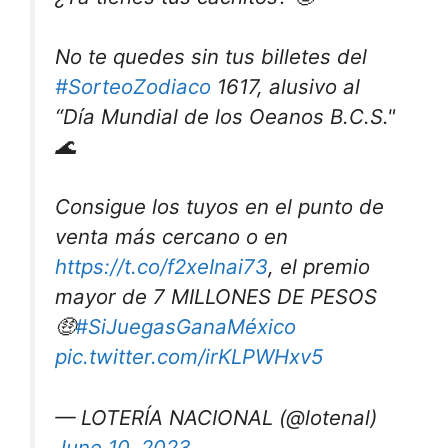
No te quedes sin tus billetes del
#SorteoZodiaco
1617, alusivo al
“Día Mundial de los Oeanos B.C.S."
🌊
Consigue los tuyos en el punto de
venta más cercano o en
https://t.co/f2xeInai73
, el premio
mayor de 7 MILLONES DE PESOS
🤑
#SiJuegasGanaMéxico
pic.twitter.com/irKLPWHxv5
— LOTERÍA NACIONAL (@lotenal)
June 10, 2023