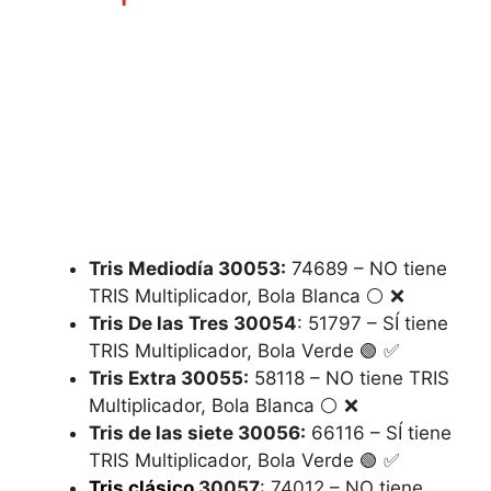
Tris Mediodía 30053:
74689 – NO tiene
TRIS Multiplicador, Bola Blanca ⚪️ ❌
Tris De las Tres
300
54
: 51797 – SÍ tiene
TRIS Multiplicador, Bola Verde 🟢 ✅
Tris Extra
300
55:
58118 – NO tiene TRIS
Multiplicador, Bola Blanca ⚪️ ❌
Tris de las siete
300
56:
66116 – SÍ tiene
TRIS Multiplicador, Bola Verde 🟢 ✅
Tris clásico
300
57
: 74012 – NO tiene