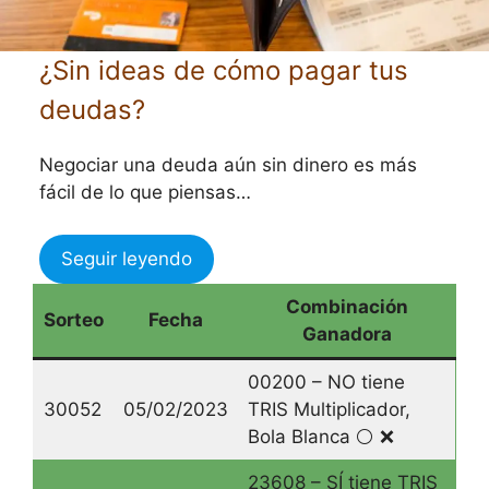
¿Sin ideas de cómo pagar tus
deudas?
Negociar una deuda aún sin dinero es más
fácil de lo que piensas…
Seguir leyendo
Combinación
Sorteo
Fecha
Ganadora
00200 – NO tiene
30052
05/02/2023
TRIS Multiplicador,
Bola Blanca ⚪️ ❌
23608 – SÍ tiene TRIS